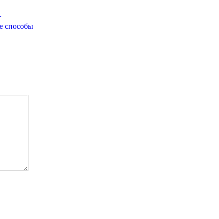
г
е способы